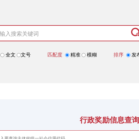
题
全文
文号
匹配度
精准
模糊
排序
发
行政奖励信息查