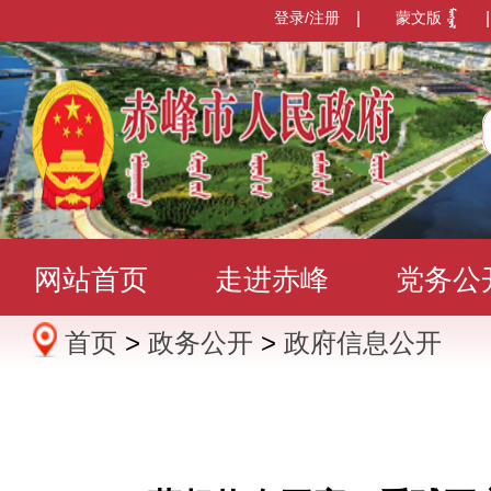
登录/注册
|
蒙文版
|
网站首页
走进赤峰
党务公
首页
>
政务公开
>
政府信息公开
办事服务
政民互动
数据发