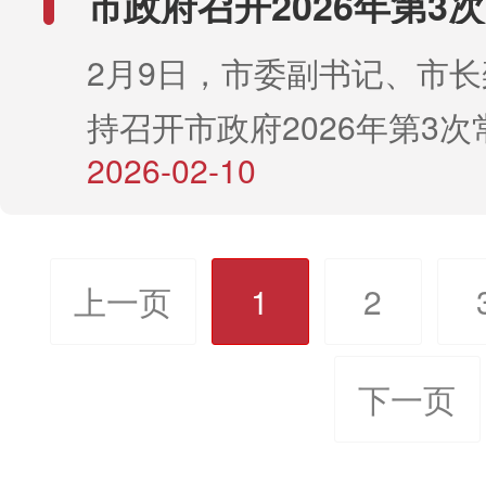
市政府召开2026年第3
民生承诺转化为群众看得见
察报告整改方案》《赤峰市
公共卫生事件应对法出台的
议
落实中办、国办关于更高水
着、感受得到的民生福祉。
2月9日，市委副书记、市
工作规则（试行）》《202
义，建立健全应急管理体制
量做好节能降碳工作的意见
政绩观抓好上级反馈问题整
持召开市政府2026年第3次
政府重点工作任务分工》《
突发事件指挥体系，及时修
碳中和综合评价考核办法，
从讲政治的高度扛牢整改责
2026-02-10
议。会议听取了“十大行动”2
动城市高质量发展任务清单
类应急预案和突发事件监测
政策要求与考核体系，高质
明确整改时限、责任单位和
作成效及2026年重点任务
强调，要纵深推进中央巡视
息报告等相关制度，多渠道
达峰行动方案，科学确定目
施，常态化开展督查问效，
研究了《赤峰市农村牧区集
保督察反馈问题整改落实，
上一页
1
2
开展法治宣传，为依法科学
重点举措与保障机制，大力
问题按期整改到位。会议还
转交易管理办法（试行）》
节点和整改要求，动真碰硬
突发公共卫生事件筑牢群众
能效提升、煤电低碳化改造
他事项。副市长张国华、朴
调，“十大行动”是市委站在
下一页
矛盾问题，深入研究、全力
供法治保障。要全面深化投
氢替代等专项行动，加快淘
牧、赵志刚、任玺、黄双燕
聚焦全市经济社会发展亟待
机制层面问题，持续提升各
域改革，系统梳理项目投资
能，推动绿色低碳转型取得