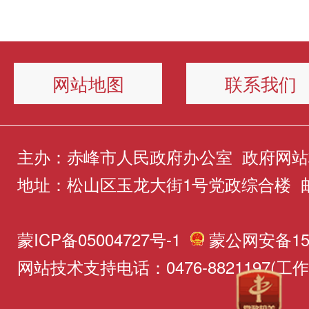
秘书长张志伟出席会议。
大问题，提出的具有支撑性
治化、规范化水平，从源头
定，明晰权责边界、规范审
从严规范财政投资管理，牢
和撬动性的工作举措，与自
似问题重复发生。要严格遵
优化服务流程，推动项目用
紧日子”思想，加强财政投
委“1571”工作部署一体贯
网站地图
联系我们
修订的政府工作规则，自觉
评、文保等事项统一受理、
作，压紧压实主管部门与建
承，是“1571”工作部署在
意识、纪律意识、程序意识
批，切实营造便捷高效的营
体责任，不断提高财政资金
实践，要结合自治区要求明
规范决策程序，切实提高工
主办：赤峰市人民政府办公室 政府网站标识码
不断激发企业投资活力。要
益。要持续提升重大行政决
措，谋划实施一批实实在在
地址：松山区玉龙大街1号党政综合楼 邮编
确保政府系统运行更加规范
安全生产任务清单，以“时
化、法治化水平，规范开展
志性支撑性的重要成果，以
策更加科学高效、执行更加
下”的责任感抓实抓细隐患
决策事项目录编制工作，严
蒙ICP备05004727号-1
蒙公网安备150
作的点上突破带动整体提升
力。要认真抓好2026年市
研判和应急处突，确保重点
网站技术支持电话：0476-8821197(工
众参与、专家论证、集体讨
快干，对照行动重点工作制
作落实，研究梳理各领域重
点行业、重点环节安全监管