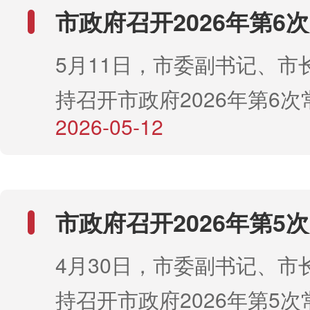
审议通过了《2026年推动
市政府召开2026年第6
载体作用发挥工作方案》，
议
5月11日，市委副书记、市
治区“十大民生工程”、民生
持召开市政府2026年第6次
类巡视、巡察、审计、督察
2026-05-12
议。会议传达学习了《中华
整改落实情况。会议强调，
国生态环境法典》《关于更
习贯彻民族团结进步促进法
高质量做好节能降碳工作的
握铸牢中华民族共同体意识
市政府召开2026年第5
《碳达峰碳中和综合评价考
态化开展普法宣传教育，不
议
4月30日，市委副书记、市
有关精神，审议通过了《赤
族工作法治化、规范化水平
持召开市政府2026年第5次
财政投资评审管理办法》《2