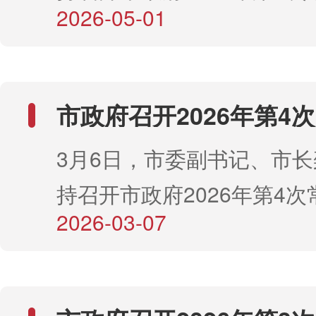
发挥国家级平台载体的支撑
2026-05-01
议。会议传达学习了《中华
赤峰市人民政府重大行政决
用，围绕方案确定的目标任
国突发公共卫生事件应对法
录（草案）》。会议强调，
作举措、逐项分解落地，全
深化投资审批制度改革的意
力量护航生态保护，深刻认
红利、资源禀赋转化为实实
市政府召开2026年第4
精神，研究了《赤峰市党委
境法典颁布实施的重大意义
议
展优势、竞争优势。要高质
3月6日，市委副书记、市
导班子成员2026年度安全
握新制度、新规范、新要求
自治区“十大民生工程”和民
持召开市政府2026年第4次
单》《赤峰市关于建设“两个
精神贯穿到生态治理、污染
盯项目实施、资金拨付、补
2026-03-07
议。会议听取了中央巡视反
个基地”“一个桥头堡”2026
色低碳发展全过程，抓好普
关键节点，加强动态跟踪和
改进展情况，审议并通过了
清单》，听取了全市“三北”
执法培训，切实把法治要求
管，确保各项工作有序推进
贯彻落实第三轮中央生态环
划情况。会议强调，要充分
护赤峰绿水青山的具体行动