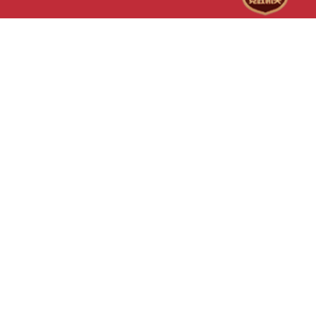
行政决策程序，确保决策事
单，逐项细化实施路径、任
强化督查督导力度，及时跟
无死角。要将建设“两个屏障
当、过程公开、责任明确。
全力抢时间、抓进度，确保
作开展情况，确保各项任务
地”“一个桥头堡”同落实自治
究了其他事项。副市长张国
高质高效推进、如期交卷交
成、落地见效。要深入学习
委“1571”工作部署和市委
胜、孙海涛、赵志刚、黄双
真务实，将各项行动体现落
平总书记关于城市工作的重
进十项重点工作相结合，细
府秘书长张志伟出席会议。
项目上，以项目落地实效检
中央城市工作会议精神，牢
措，加强统筹调度，确保各
色，坚决杜绝“纸上谈兵”“数
践行人民城市理念，锚定建
期交卷交账。要高标准高质
要严格规范农村牧区集体产
区域中心城市，细化年度目
北”六期工程，紧扣规划总
易管理，始终坚守为农服务
协同配合，切实把任务清单
节点抓好项目建设，持续加
正原则，不断健全交易体系
为提升城市能级、增进民生
赈”实施力度，进一步提高