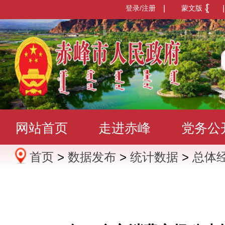
登录/注册
|
蒙文版
|
网站首页
走进赤峰
党务公
首页
>
数据发布
>
统计数据
>
总体
办事服务
政民互动
数据发