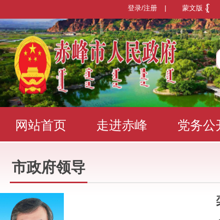
登录/注册
|
蒙文版
网站首页
走进赤峰
党务公
办事服务
政民互动
数据发
市政府领导