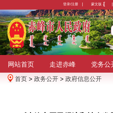
登录/注册
|
蒙文版
|
网站首页
走进赤峰
党务公
首页
>
政务公开
>
政府信息公开
办事服务
政民互动
数据发