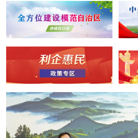
习近平致电祝贺诺瓦当选
发表重要讲
习近平对侨务工作作
西比总统
习近平同巴西总统
不断增强党的思
中共中央 国务院印发《关
习近平对基础教育工作
工作的意见
“努力让每个孩子都能享有
李强主持召开国务
育” ——习近平总
中国制造加速涌现
习近平会见哈萨克斯坦