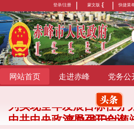
|
|
登录/注册
蒙文版
快捷菜
网站首页
走进赤峰
党务公
办事服务
政民互动
数据发
中共中央政治局召开会议 
中共中央召开党外人士座谈
中全会 分析研究当