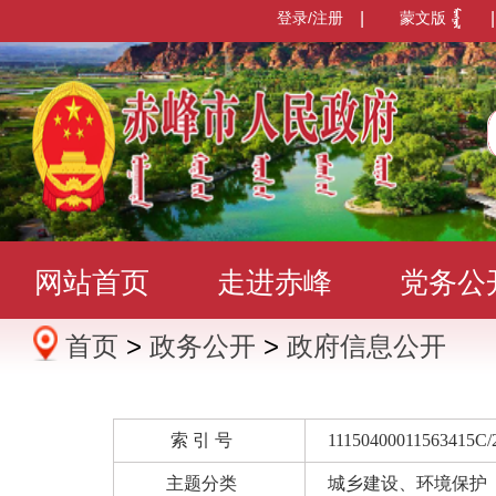
登录/注册
|
蒙文版
|
网站首页
走进赤峰
党务公
首页
>
政务公开
>
政府信息公开
办事服务
政民互动
数据发
索 引 号
11150400011563415C/
主题分类
城乡建设、环境保护