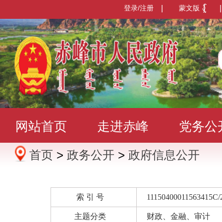
登录/注册
|
蒙文版
|
网站首页
走进赤峰
党务公
首页
>
政务公开
>
政府信息公开
办事服务
政民互动
数据发
索 引 号
11150400011563415C/
主题分类
财政、金融、审计