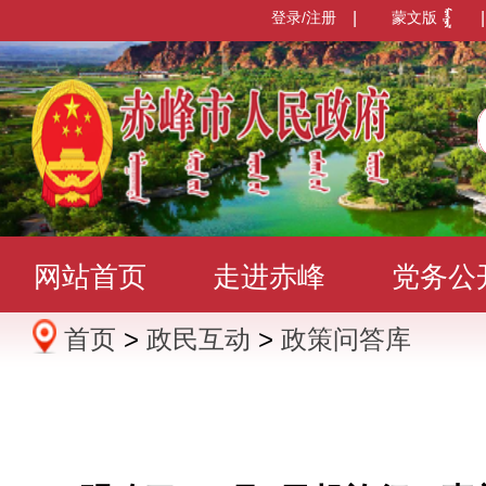
登录/注册
|
蒙文版
|
网站首页
走进赤峰
党务公
首页
>
政民互动
>
政策问答库
办事服务
政民互动
数据发