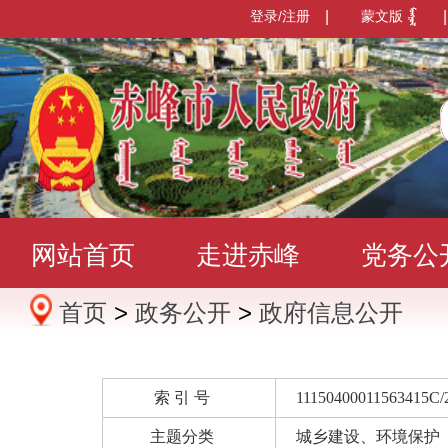
登录/注册
|
蒙文版
|
网站首页
走进赤峰
党务公
首页
>
政务公开
>
政府信息公开
办事服务
政民互动
数据发
索 引 号
11150400011563415C/
主题分类
城乡建设、环境保护