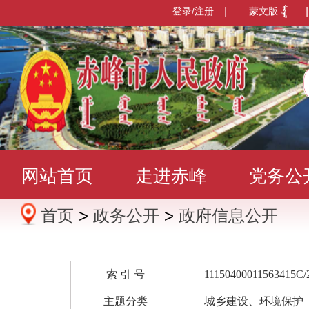
登录/注册
|
蒙文版
|
网站首页
走进赤峰
党务公
首页
>
政务公开
>
政府信息公开
办事服务
政民互动
数据发
索 引 号
11150400011563415C/
主题分类
城乡建设、环境保护