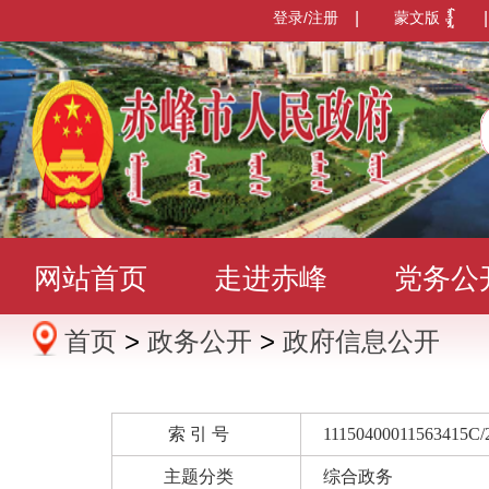
登录/注册
|
蒙文版
|
网站首页
走进赤峰
党务公
首页
>
政务公开
>
政府信息公开
办事服务
政民互动
数据发
索 引 号
11150400011563415C/
主题分类
综合政务