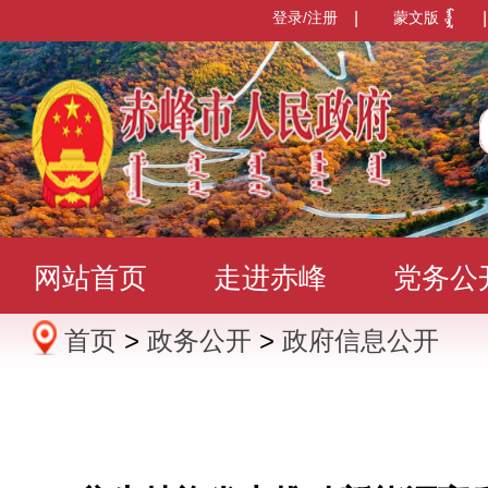
登录/注册
|
蒙文版
|
网站首页
走进赤峰
党务公
首页
>
政务公开
>
政府信息公开
办事服务
政民互动
数据发