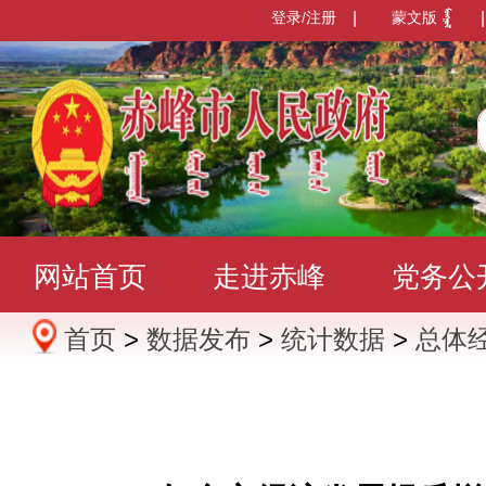
登录/注册
|
蒙文版
|
网站首页
走进赤峰
党务公
首页
>
数据发布
>
统计数据
>
总体
办事服务
政民互动
数据发