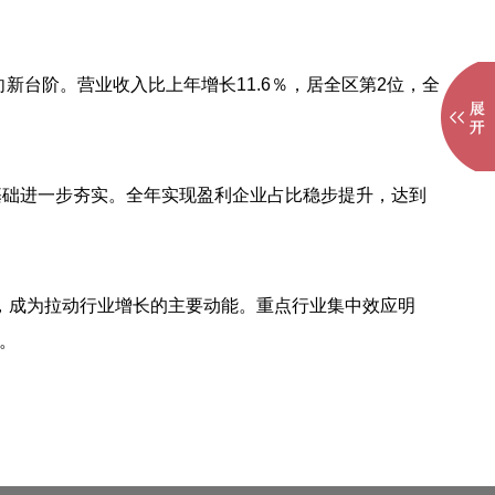
向新台阶
。
营业收入
比上年
增长
11.6
％，居全区
第
2
位
，全
基础进一步夯实
。
全年实现盈利企业占比稳步提升，达到
分点，成为拉动行业增长的主要动能。重点行业集中效应明
。