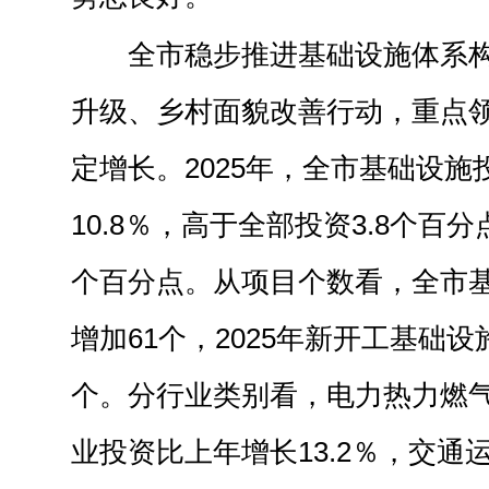
全市稳步推进基础设施体系
升级、乡村面貌改善行动，重点
定增长。
2025年
，
全市
基础设施
10.8
％，高于全部投资
3.8
个百分
个百分点
。
从项目个数看，
全市
增加
61个，2025年新开工
基础设
个。分行业类别看，电力热力燃
业
投资
比上年
增长
13.2
％
，
交通