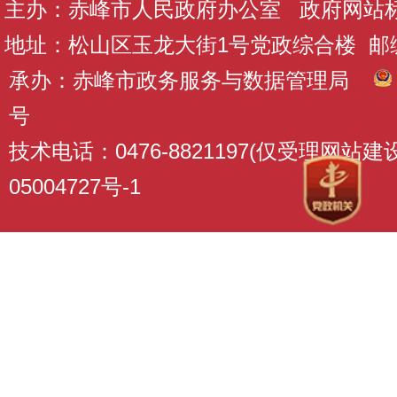
主办：赤峰市人民政府办公室 政府网站标识码
地址：松山区玉龙大街1号党政综合楼 邮编：
承办：赤峰市政务服务与数据管理局
号
技术电话：0476-8821197(仅受理网站
05004727号-1