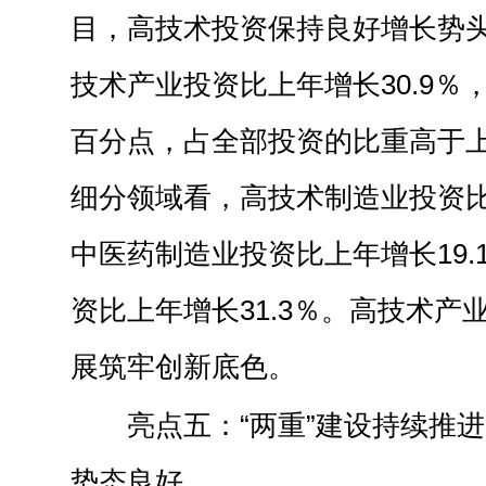
目，
高技术投资
保持良好增长势
技术产业投资
比上年
增长
30.9
％
百分点
，占全部投资的
比重高于上
细分领域看，
高技术制造业投资
中医药制造业投资比上年增长
19
资
比上年
增长3
1.3
％
。
高技术产
展筑牢创新底色。
亮点五：“两重”建设持续推
势态良好。