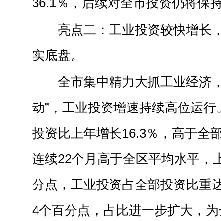
36.1％，后续对全市投资仍将保
亮点二：工业投资
较快增长
实底盘。
全市集中精力大抓工业经济，
动”，
工业投资
增速持续高位运行
投资
比上年
增长
16.3
％，高于全
连续
22个月高于全区平均水平，
分点，
工业投资
占全部投资比重
4
个百分点，占比
进一步
扩大，
为