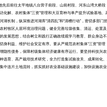
。他先后前往太平地镇八台营子前段、山前村段、河东山湾大桥
访化解、农村集体“三资”管理和大豆育种与单产提升试验基地、
湖长制，纵深推进河湖库“清四乱”和“清槽行动”，密切多部门
农村牧区人居环境治理问题，健全完善垃圾收集、清运、处置及
的发展思想，结合树立和践行正确政绩观学习教育、群众身边不
切身利益、维护社会安定有序。要从严规范农村集体“三资”管理
增隐性债务，保障村级集体经济健康有序运行。要坚持科技兴农
种选育、高产栽培技术研究，全力打造集试验攻关、成果转化、
集中连片土地流转，抓实抓好农业基础设施建设，加快设施农业扩