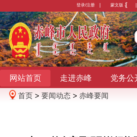
登录/注册
|
蒙文版
|
网站首页
走进赤峰
党务公
首页
>
要闻动态
>
赤峰要闻
办事服务
政民互动
数据发