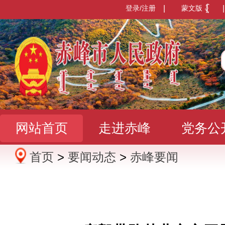
登录/注册
|
蒙文版
|
网站首页
走进赤峰
党务公
首页
>
要闻动态
>
赤峰要闻
办事服务
政民互动
数据发