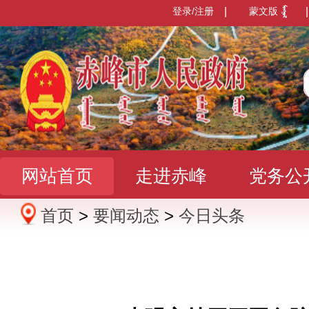
登录/注册
|
蒙文版
|
网站首页
走进赤峰
党务公
首页
>
要闻动态
>
今日头条
办事服务
政民互动
数据发