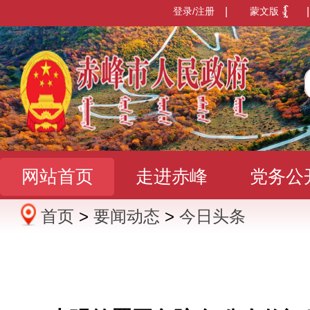
登录/注册
|
蒙文版
|
网站首页
走进赤峰
党务公
首页
>
要闻动态
>
今日头条
办事服务
政民互动
数据发