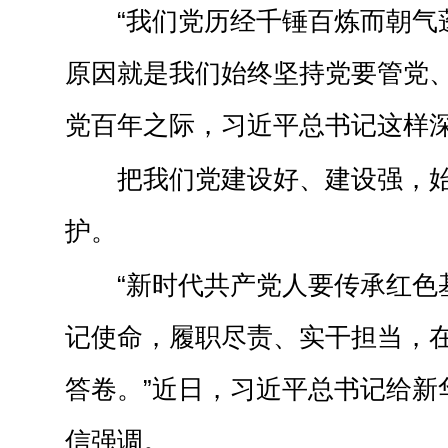
“我们党历经千锤百炼而朝气
原因就是我们始终坚持党要管党、
党百年之际，习近平总书记这样
把我们党建设好、建设强，
护。
“新时代共产党人要传承红色
记使命，履职尽责、实干担当，
答卷。”近日，习近平总书记给新
信强调。