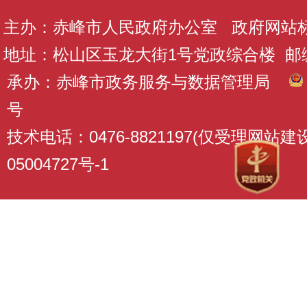
主办：赤峰市人民政府办公室 政府网站标识码
地址：松山区玉龙大街1号党政综合楼 邮编：
承办：赤峰市政务服务与数据管理局
号
技术电话：0476-8821197(仅受理网站
05004727号-1