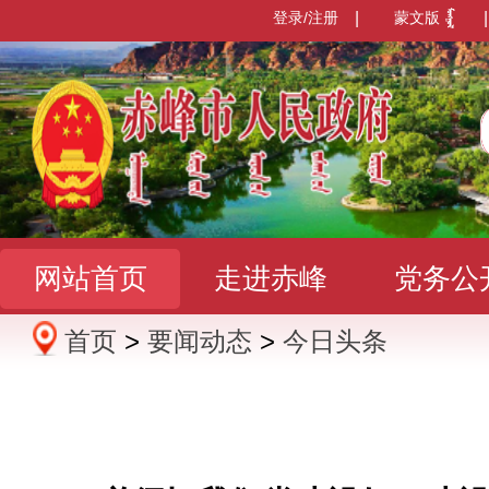
登录/注册
|
蒙文版
|
网站首页
走进赤峰
党务公
首页
>
要闻动态
>
今日头条
办事服务
政民互动
数据发