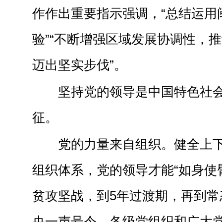
作作出重要指示强调，“总结运用
验”“不断增强区域发展协调性，
迈出坚实步伐”。
坚持党的领导是中国特色社
征。
党的力量来自组织。健全上
组织体系，党的领导才能“如身使
贫攻坚战，到5年过渡期，再到常
央一声号令，各级党组织和广大