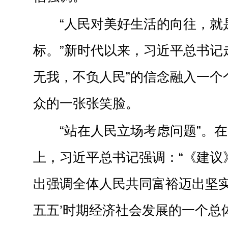
“人民对美好生活的向往，就
标。”新时代以来，习近平总书记
无我，不负人民”的信念融入一个
众的一张张笑脸。
“站在人民立场考虑问题”。
上，习近平总书记强调：“《建议
出强调全体人民共同富裕迈出坚实
五五’时期经济社会发展的一个总