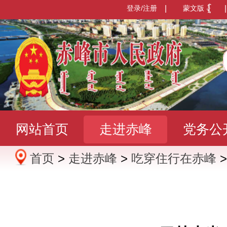
登录/注册
|
蒙文版
|
网站首页
走进赤峰
党务公
首页
>
走进赤峰
>
吃穿住行在赤峰
办事服务
政民互动
数据发