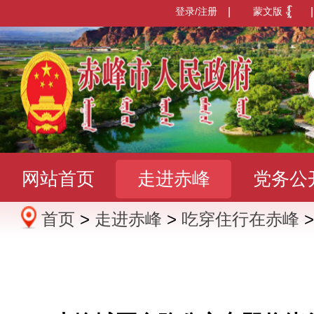
登录/注册
|
蒙文版
|
网站首页
走进赤峰
党务公
首页
>
走进赤峰
>
吃穿住行在赤峰
办事服务
政民互动
数据发