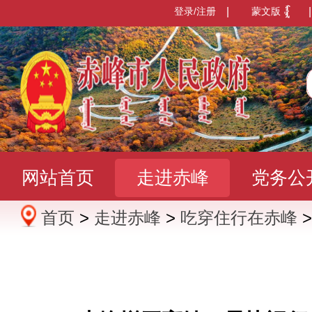
登录/注册
|
蒙文版
|
网站首页
走进赤峰
党务公
首页
>
走进赤峰
>
吃穿住行在赤峰
办事服务
政民互动
数据发