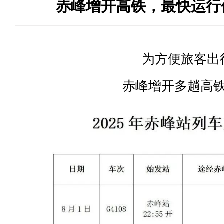
赤峰增开高铁，最快运行
为
方便旅客出
赤峰增开多趟高