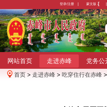
登录/注册
|
蒙文版
|
网站首页
走进赤峰
党务公
首页
>
走进赤峰
>
吃穿住行在赤峰
办事服务
政民互动
数据发