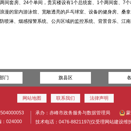
6个两间套房、24个单间，贵宾楼设有1个总统套、1个两间套、7个
浪漫的室内游泳馆、宽敞透亮的乒乓球室、设备的健身房、桑拿
防喷淋、烟感报警系统、公共区域的监控系统、背景音乐、江南风
部门
旗县区
网站地图
联系我们
法律声明
4000053
承办：赤峰市政务服务与数据管理局
蒙
024000
技术电话：0476-8821197(仅受理网站建设