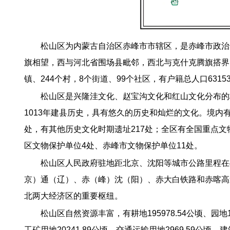
松山区为内蒙古自治区赤峰市市辖区，是赤峰市政治
旗相望，西与河北省围场县毗邻，西北与克什克腾旗搭界，
镇、244个村，8个街道、99个社区，有户籍总人口6315
松山区是兴隆洼文化、赵宝沟文化和红山文化分布的
1013年建县历史，具有悠久的历史和灿烂的文化。境内有
处，有其他历史文化时期遗址217处；全区有全国重点
区文物保护单位4处、赤峰市文物保护单位11处。
松山区人民政府驻地距北京、沈阳等城市公路里程在
京）通（辽）、赤（峰）沈（阳）、赤大白铁路和赤喀高速
北两大经济区的重要枢纽。
松山区自然资源丰富，有耕地195978.54公顷、园地14
工矿用地20241.89公顷、交通运输用地2969.59公顷、