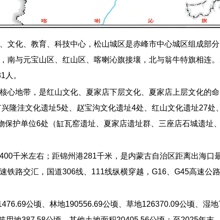
、文化、教育、科技中心，松山城区是赤峰市中心城区组成部分
南与元宝山区、红山区、喀喇沁旗接壤，北与翁牛特旗相连。202
31人。
核心地带，是红山文化、夏家店下层文化、夏家店上层文化的命名
兴隆洼文化遗址5处、赵宝沟文化遗址4处、红山文化遗址27处、
文物保护单位6处（缸瓦窑遗址、夏家店遗址群、三座店石城遗址
400千米左右；距锦州港281千米，是内蒙古自治区距离出海
铁路交汇，国道306线、111线纵横穿越，G16、G45高速
76.69公顷、林地190556.69公顷、草地126370.09公顷、
建筑用地387.58公顷、其他土地面积20405.56公顷；至2025