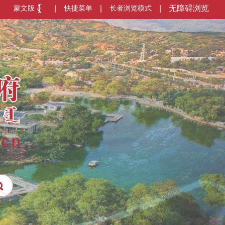
蒙文版
|
快捷菜单
|
长者浏览模式
|
无障碍浏览