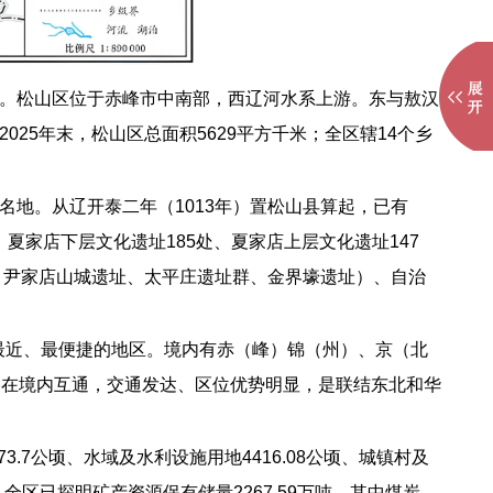
。松山区位于赤峰市中南部，西辽河水系上游。东与敖汉
5年末，松山区总面积5629平方千米；全区辖14个乡
地。从辽开泰二年（1013年）置松山县算起，已有
夏家店下层文化遗址185处、夏家店上层文化遗址147
、尹家店山城遗址、太平庄遗址群、金界壕遗址）、自治
口最近、最便捷的地区。境内有赤（峰）锦（州）、京（北
公路在境内互通，交通发达、区位优势明显，是联结东北和华
湿地73.7公顷、水域及水利设施用地4416.08公顷、城镇村及
年末，全区已探明矿产资源保有储量2267.59万吨，其中煤炭