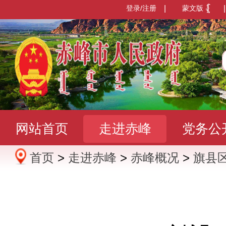
登录/注册
|
蒙文版
|
网站首页
走进赤峰
党务公
首页
>
走进赤峰
>
赤峰概况
>
旗县
办事服务
政民互动
数据发