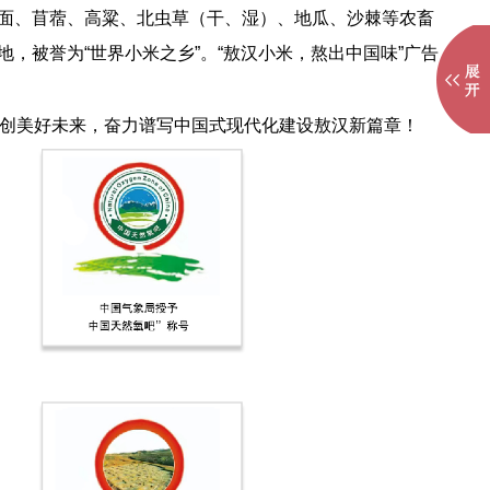
荞面、苜蓿、高粱、北虫草（干、湿）、地瓜、沙棘等农畜
，被誉为“世界小米之乡”。“敖汉小米，熬出中国味”广告
创美好未来，奋力谱写中国式现代化建设敖汉新篇章！