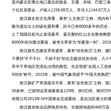
是内蒙古距离出海口最近的旗县。京通、赤锦、巴新三条铁
个社区居委会，户籍人口58.99万人，常住人口44.87万
敖汉旗史前文化厚重，素有“人文敖汉”之称。境内有
隆沟遗址出土的碳化粟和黍，距今已有8000多年的历史，
土了我国目前为止发现最早、最完整的红山文化整身陶塑
8000年的兴隆洼聚落，被考古界誉为“华夏第一村”。2
敖汉旗生态建设享有盛誉，素有“绿色敖汉”之称。
子秉持“不干不行、干就干好”的生态建设优良传统，几十年
旱半干旱地区荒漠化治理的典型。先后荣获“全国人工造林第
500佳”称号。2023年，被中国气象局授予“中国天然氧
敖汉旗矿产资源蕴含丰富，素有“金色敖汉”之称。
30多种。已探明远景储量黄金125吨、铁5亿吨、铜30万
有限公司2013年与中国黄金完成重组，是自治区最大的
敖汉旗农牧业品牌独具特色。全旗耕地面积469万亩