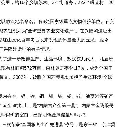
里，辖16个乡镇苏木、2个街道办，222个嘎查村、26
化以敖汉地名命名。有8处国家级重点文物保护单位。在兴
国粮农组织列为“全球重要农业文化遗产”。在兴隆沟遗址出
是红山文化百年考古以来发现的体量最大的玉龙。距今
解了兴隆洼遗址的有关情况。
。为了进一步改善生产、生活环境，敖汉旗几代人、几届班
有林面积572万亩、森林覆盖率44.17％，成为全国干
荣誉。2002年，被联合国环境规划署授予生态环境“全球
，境内有金、银、铁、铜、钼、钨、铅、锌、油页岩等矿产
年产黄金5吨以上，是“内蒙古产金第一县”。内蒙古金陶股份
型钨矿的空白，已探明钨金属储量5.8万吨。
。三次荣获“全国粮食生产先进县”称号，是东三省、京津冀