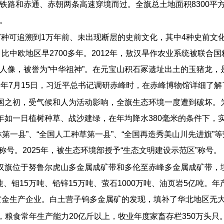
路和赤通、赤朝两条高速穿境而过。全旗总土地面积8300平方公
人。
7种可追溯到1万年前、未出现断层的史前文化，其中4种史前文
比中欧地区早2700多年。2012年，敖汉旱作农业系统被联合
人像，被誉为“中华祖神”。在元宝山积石冢遗址出土的玉猪龙，
019年7月15日，习近平总书记调研赤峰时，在赤峰博物馆详细了
建国之初，受气候和人为活动影响，全旗生态环境一度遭到破坏
如一日植树种草、战沙建绿，在年均降水380毫米的条件下，实现
一县”、“全国人工种草第一县”、“全国再造秀美山川先进旗”等
吧”称号。2025年，被生态环境部授予“生态文明建设示范区”称号。
敖汉旗位于努鲁尔虎山多金属成矿带和多伦至赤峰多金属成矿带
吨、钼15万吨、铅锌15万吨、萤石1000万吨、油页岩5亿吨。
黄金生产企业。白土营子钨多金属矿的发现，填补了华北地区无大
，粮食常年生产能力20亿斤以上，牧业年度家畜存栏350万头只