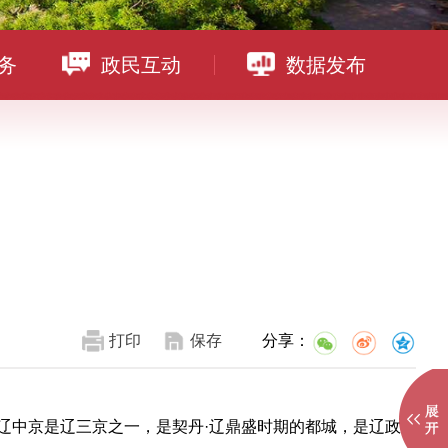
务
政民互动
数据发布
打印
保存
分享：
辽中京是辽三京之一，是契丹·辽鼎盛时期的都城，是辽政