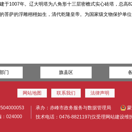
于1007年。辽大明塔为八角形十三层密檐式实心砖塔，总高82
的菩萨的浮雕栩栩如生，清代乾隆皇帝。为国家级文物保护单位
部门
旗县区
网站地图
联系我们
法律声明
4000053
承办：赤峰市政务服务与数据管理局
蒙
024000
技术电话：0476-8821197(仅受理网站建设