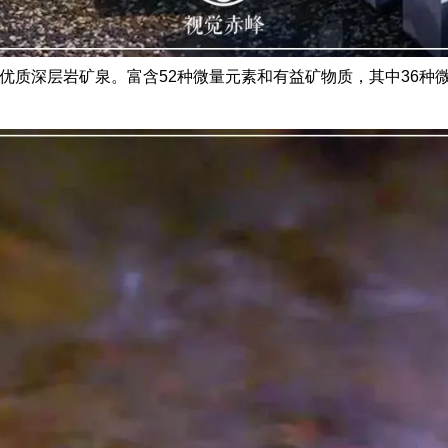
优质深层岩矿泉。富含52种微量元素和有益矿物质，其中36种