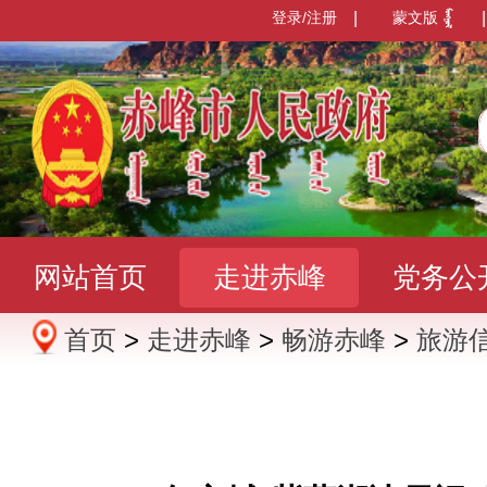
登录/注册
|
蒙文版
|
网站首页
走进赤峰
党务公
首页
>
走进赤峰
>
畅游赤峰
>
旅游
办事服务
政民互动
数据发