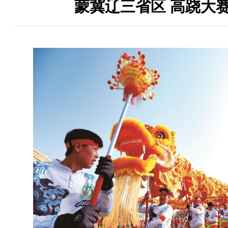
蒙冀辽三省区 高跷大赛