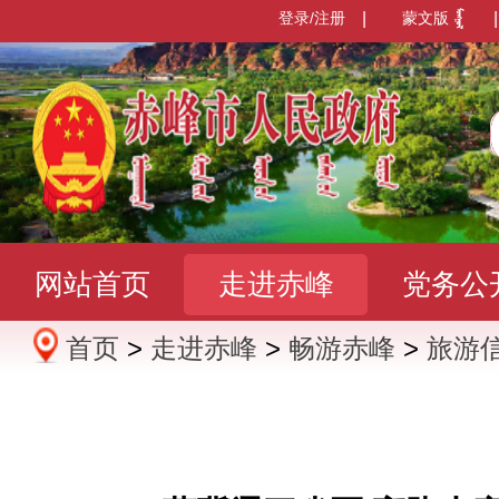
登录/注册
|
蒙文版
|
网站首页
走进赤峰
党务公
首页
>
走进赤峰
>
畅游赤峰
>
旅游
办事服务
政民互动
数据发