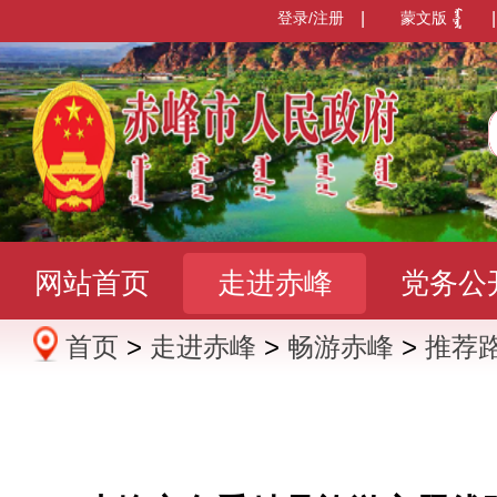
登录/注册
|
蒙文版
|
网站首页
走进赤峰
党务公
首页
>
走进赤峰
>
畅游赤峰
>
推荐
办事服务
政民互动
数据发