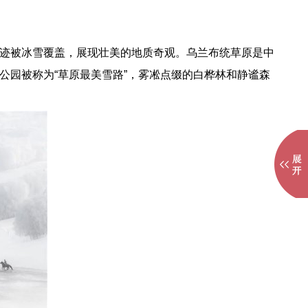
迹被冰雪覆盖，展现壮美的地质奇观。乌兰布统草原是中
园被称为“草原最美雪路”，雾凇点缀的白桦林和静谧森