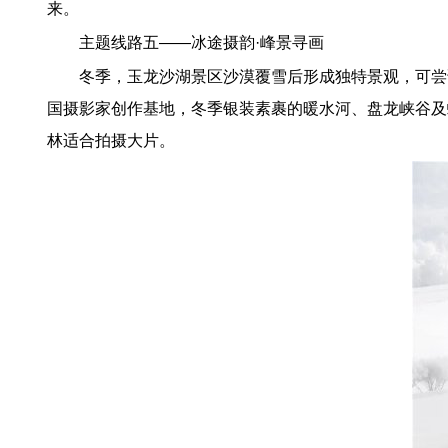
来。
主题线路五——冰途摄韵·峰景寻画
冬季，玉龙沙湖景区沙漠覆雪后形成独特景观，可尝
国摄影家创作基地，冬季银装素裹的暖水河、盘龙峡谷及
林适合拍摄大片。