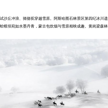
试沙丘冲浪、骑骆驼穿越雪原。阿斯哈图石林景区第四纪冰川遗
蛤蟆坝宛如水墨丹青，蒙古包炊烟与雪原相映成趣。黄岗梁森林公