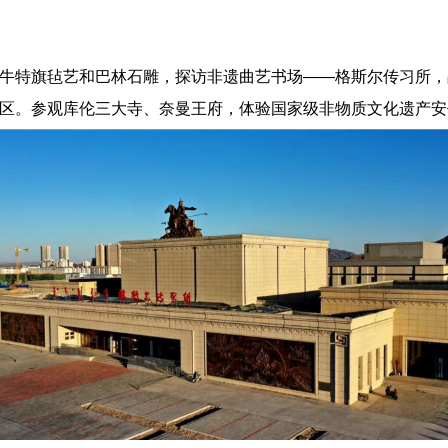
牛特旗毡艺和巴林石雕，探访非遗曲艺书场——格斯尔传习所，
区。参观库伦三大寺、奈曼王府，体验国家级非物质文化遗产安