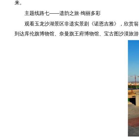
来。
主题线路七——遗韵之旅·绚丽多彩
观看玉龙沙湖景区非遗实景剧《诺恩吉雅》，欣赏翁
到达库伦旗博物馆、奈曼旗王府博物馆、宝古图沙漠旅游