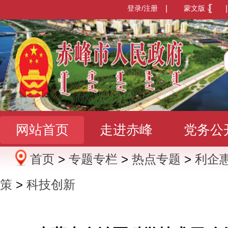
登录/注册
|
蒙文版
|
网站首页
走进赤峰
党务公
首页
>
专题专栏
>
热点专题
>
利企
办事服务
政民互动
数据发
策
>
科技创新