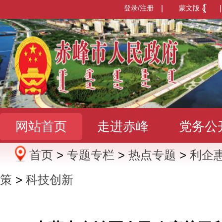
登录/注册
|
蒙文版
|
网站首页
走进赤峰
党务公
首页
>
专题专栏
>
热点专题
>
利企
办事服务
政民互动
数据发
策
>
科技创新