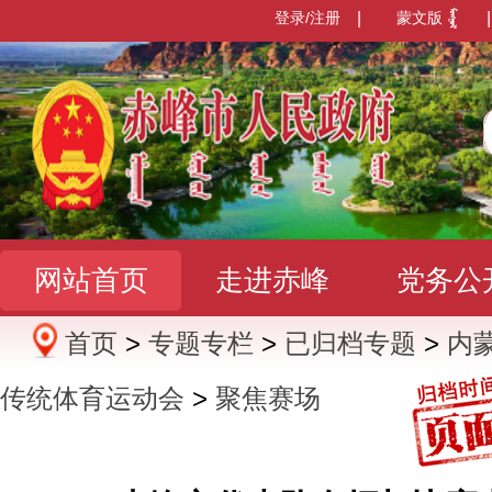
登录/注册
|
蒙文版
|
网站首页
走进赤峰
党务公
首页
>
专题专栏
>
已归档专题
>
内
办事服务
政民互动
数据发
传统体育运动会
>
聚焦赛场