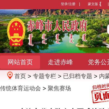
登录/注册
|
蒙文版
|
网站首页
走进赤峰
党务公
首页
>
专题专栏
>
已归档专题
>
内
办事服务
政民互动
数据发
传统体育运动会
>
聚焦赛场