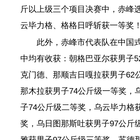
斤以上级三个项目决赛中，赤峰
云毕力格、格格日呼斩获一等奖
此外，赤峰市代表队在中国
中均有收获：朝格巴亚尔获男子5
克门德、那顺吉日嘎拉获男子62
那木拉获男子74公斤级一等奖，
子74公斤级二等奖，乌云毕力格
奖，乌日图那斯吐获男子97公斤
雅获男子97公斤级三等奖，苏德