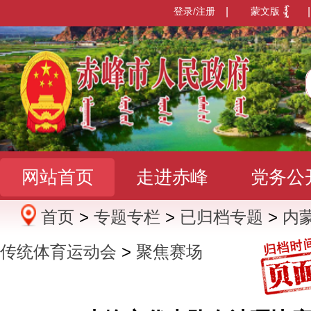
登录/注册
|
蒙文版
|
网站首页
走进赤峰
党务公
首页
>
专题专栏
>
已归档专题
>
内
办事服务
政民互动
数据发
传统体育运动会
>
聚焦赛场