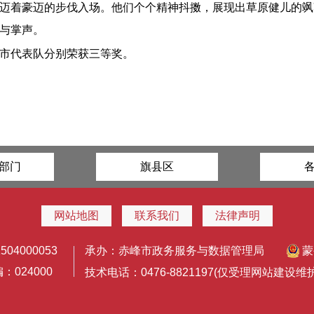
迈着豪迈的步伐入场。他们个个精神抖擞，展现出草原健儿的飒
与掌声。
市代表队分别荣获三等奖。
部门
旗县区
网站地图
联系我们
法律声明
4000053
承办：赤峰市政务服务与数据管理局
蒙
024000
技术电话：0476-8821197(仅受理网站建设