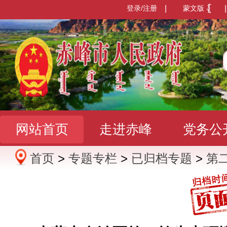
登录/注册
|
蒙文版
|
网站首页
走进赤峰
党务公
首页
>
专题专栏
>
已归档专题
>
第
办事服务
政民互动
数据发