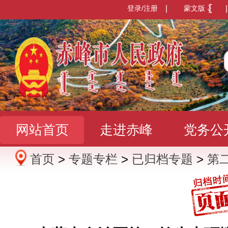
登录/注册
|
蒙文版
|
网站首页
走进赤峰
党务公
首页
>
专题专栏
>
已归档专题
>
第
办事服务
政民互动
数据发