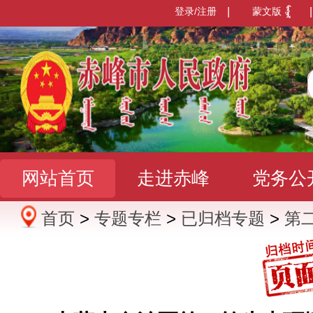
登录/注册
|
蒙文版
|
网站首页
走进赤峰
党务公
首页
>
专题专栏
>
已归档专题
>
第
办事服务
政民互动
数据发