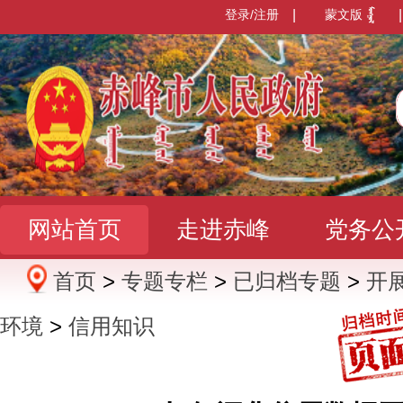
登录/注册
|
蒙文版
|
网站首页
走进赤峰
党务公
首页
>
专题专栏
>
已归档专题
>
开
办事服务
政民互动
数据发
环境
>
信用知识