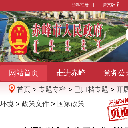
登录/注册
|
蒙文版
|
网站首页
走进赤峰
党务公
首页
>
专题专栏
>
已归档专题
>
开
办事服务
政民互动
数据发
环境
>
政策文件
>
国家政策