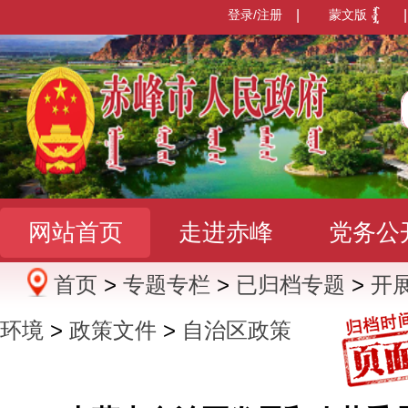
登录/注册
|
蒙文版
|
网站首页
走进赤峰
党务公
首页
>
专题专栏
>
已归档专题
>
开
办事服务
政民互动
数据发
环境
>
政策文件
>
自治区政策